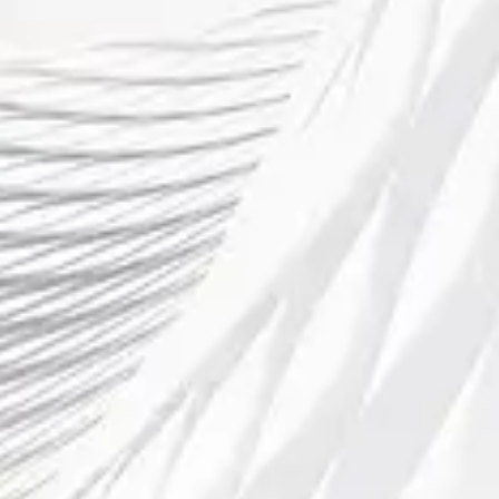
导航
认识VSPORT体育
五大联赛
公司新闻
服务类型