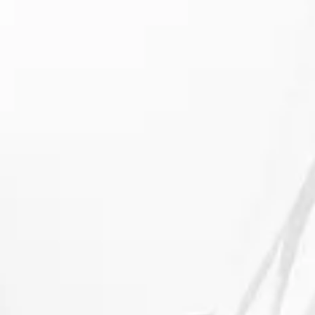
2026-07-14 09:37:29
金沙国际引领城市发展新
篇章打造品质生活与繁荣
未来共创美好愿景
2026-07-14 07:32:55
足球投注策略分析与赛事
预测技巧助力提升投资判
断能力深度探索
2026-07-14 05:27:50
萨拉赫领衔红军锋线传奇
续写利物浦荣耀征程再启
新篇章未来可期
2026-07-14 03:22:48