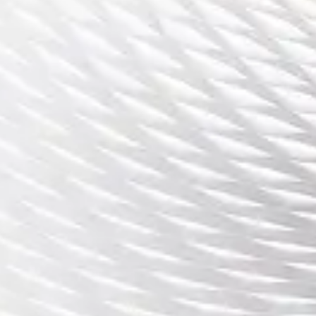
综上所述，以海岛体育为引领推动文旅融合
重要战略选择。通过优化顶层设计、打造赛
元协同、系统推进的发展模式，实现资源整
未来，应继续坚持创新驱动与绿色发展理念
造具有示范意义的海岛体育发展样板，为实
合与体育发展互促共赢的新局面。
PREV POST
全新赛事APP下载平台上
线，随时随地掌握最新比
赛动态与精彩内容