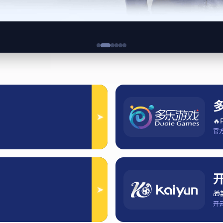
推动文旅融合与全民健康
实践路径
推进的时代背景下，海岛以其独特的自然资源禀赋和