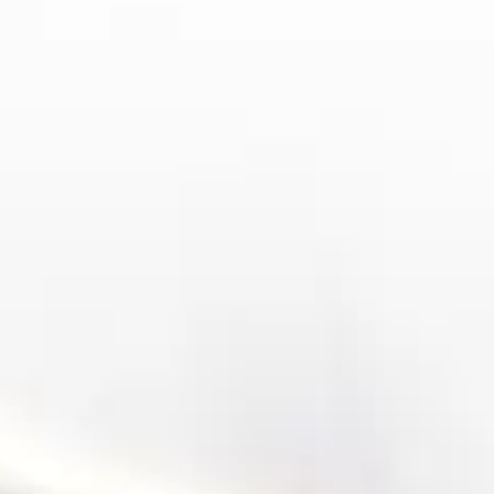
推动体育产业与生态保护协同共进。通过绿色赛事组
济效益与生态效益双赢。
通过完善公共体育服务体系，满足不同群体多层次、
功能体育场地设施，提高公共资源利用效率。
动，如社区沙滩运动会、全民健身日活动等，增强居
民生活的重要组成部分。
教练员与社会体育指导员，提高科学健身指导水平。
众形成科学运动习惯。
台构建智慧体育服务系统，实现线上预约、运动数据
效率与便捷度。