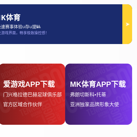
热门新闻
鼎天国际引领行业发展新
机遇打造高品质服务新标
杆迈向未来新篇章
2026-07-24 18:52:02
足球阻挡犯规界定标准及
判罚原则分析与实战应用
研究探讨及发展趋势
2026-07-23 18:52:10
足球手抛球巧妙发动反击
战术解析揭秘快速转换进