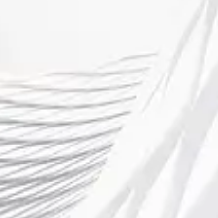
导航
认识VSPORT体育
五大联赛
公司新闻
服务类型