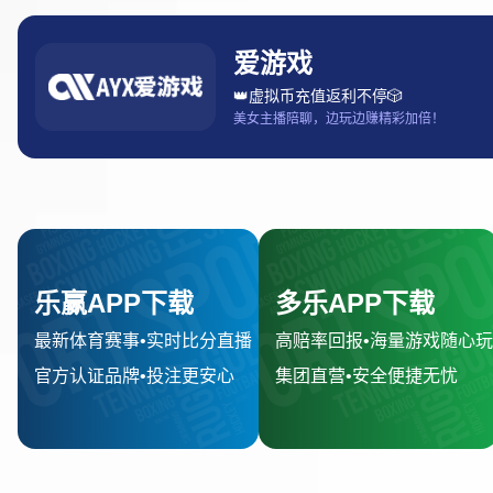
容，约3000字左右。
---
Vsport体育平台
随着体育产业的快速发展，赛事信息和体育
的数据分析、实时赛事更新和深度资讯报道
本文将从四个方面对多宝体育全方位解析最
数据分析、实时赛事直播与解说、深度体育
分析方面，多宝体育通过详尽的统计数据、
读。在实时赛事直播与解说方面，多宝体育
让用户获得身临其境的观赛体验。在深度体
踪和深度专题报道，满足用户对体育新闻的
育通过评论区互动、赛事竞猜以及社群活动
分析，本文旨在全面展示多宝体育如何为广
讯服务。
1、赛事数据分析优势