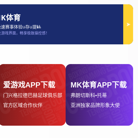
热门新闻
鼎天国际引领行业发展新
机遇打造高品质服务新标
杆迈向未来新篇章
2026-07-24 18:52:02
足球阻挡犯规界定标准及
判罚原则分析与实战应用
研究探讨及发展趋势
2026-07-23 18:52:10
足球手抛球巧妙发动反击
战术解析揭秘快速转换进