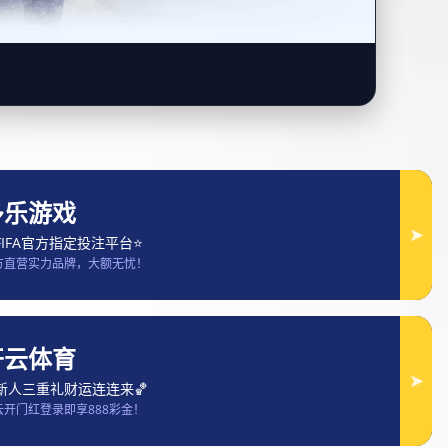
首页
公司新闻
SEARCH OBJECTS