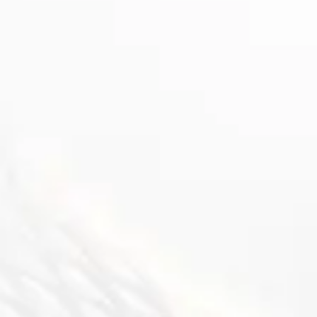
此外，多宝体育还提供实时互动功能，观众
和其他观众实时交流。这种互动机制增强了
部分，形成了独特的社区氛围。
3、深度体育资讯报道
多宝体育在深度体育资讯报道方面同样表现
一手的赛事资讯和选手动态。无论是比赛前
完整、权威的信息。
平台还对热点事件进行及时跟踪报道。例如
程变化、伤病情况以及转会消息，为用户提
户能够全面掌握体育动态，增强了对赛事的
此外，多宝体育还制作深度专题报道，从战
解读。通过专题报道，用户不仅了解比赛结
平台在体育资讯领域的权威性和影响力。