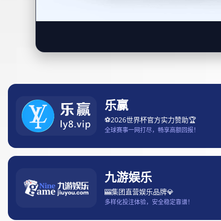
多宝体育全方位解
育资讯
2026-03-14 16:15:57
明白了，我可以帮你生成一篇完整的文章，