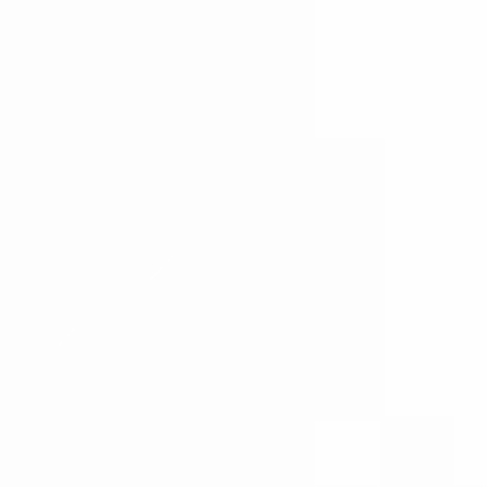
多宝体育在赛事数据分析方面具有明显优势
理，为用户提供详尽的赛前数据、历史战绩
还涵盖射门次数、控球率、传球成功率等细