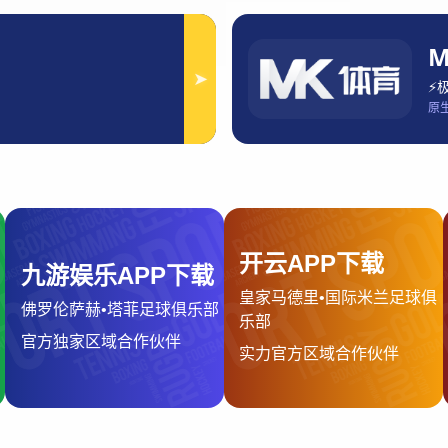
资讯的获取方式日益多样化，而多宝体育凭借其专业
，成为广大体育爱好者获取第一手信息的重要平台。
新赛事动态与精彩体育资讯进行详细阐述，包括赛事
资讯报道以及用户互动体验与社区建设。在赛事数据
战术分析和选手表现点评，为用户提供精准的赛事解
通过多视角直播、专业解说团队以及即时互动功能，
育资讯报道方面，多宝体育以独家采访、热点事件追
全面需求。在用户互动体验与社区建设方面，多宝体
，增强用户的参与感和归属感。通过以上四个方面的
大体育爱好者提供全方位、实时化和互动性的体育资