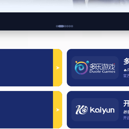
析最新赛事动态与精彩体
严格按照你提供的要求和格式来写。下面是示例内