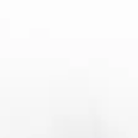
2、技术创新与智能体验
九游体育在技术层面不断创新，通过人工智能、大数据
以及云计算技术，提升平台的智能化和精准化体验。AI
技术不仅用于赛事预测和数据分析，还能根据用户偏好
推荐个性化内容，使用户获得高度定制化的体育娱乐体
验。