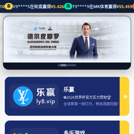
公司新闻
首页
公司新闻