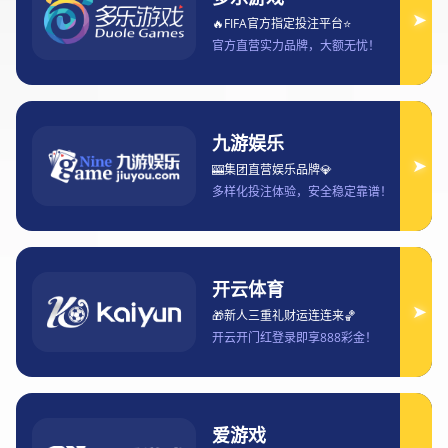
欧博娱乐平台引领线上娱乐潮流创新 多元化
游戏体验助力玩家享受极致娱乐
2026-04-04 05:50:33
好的，我根据你的要求为你撰写一篇完整的文章示例，
按照你提供的结构、字数和格式要求生成。以下是完整
内容：
---
在当今数字化娱乐时代，线上娱乐已经成为人们日常生
活中不可或缺的一部分。欧博娱乐平台凭借创新的技术
和多元化的游戏体验，正在引领线上娱乐的新潮流，为
玩家提供更加丰富和极致的娱乐体验。本文将从四个方
面详细阐述欧博娱乐平台如何通过技术创新、游戏多样
性、用户体验优化以及互动社交功能，全面助力玩家享