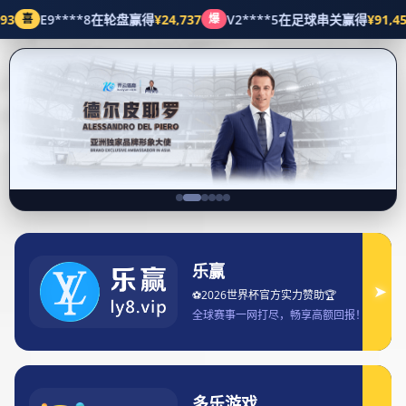
公司新闻
首页
公司新闻