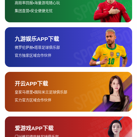
此外，KB体育在赛事结构上进行了模块化设计，方便
不同地区和场馆灵活运作。模块化赛事结构不仅提高了
组织效率，还为未来赛事全球化拓展提供了可复制的经
验。
2、技术应用升级
在技术应用方面，KB体育全新赛事充分利用了AI、大数
据和虚拟现实技术。通过数据分析，赛事方可以实时掌