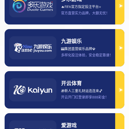
KB体育全新赛事解析与未来发展趋势深度报
道
2026-05-26 18:59:32
明白了，我将严格按照你的要求来撰写这篇文章，包括
摘要、四个小标题及每个小标题下的自然段分布，并最
终进行总结。下面是完整示例内容：
---
文章摘要：KB体育全新赛事的推出不仅为体育爱好者
带来了更多精彩赛事体验，也标志着体育产业进入了创
新与数字化并重的新阶段。本篇文章将围绕KB体育的
全新赛事进行深度解析，从赛事模式创新、技术应用升
级、市场影响力以及未来发展趋势四个维度进行详细阐
述。文章通过数据分析、案例探讨以及专家观点，全面