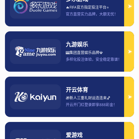
华体育引领全民健身新风潮打造专业赛事体
验与互动服务创新平台
2026-06-14 20:54:20
好的，我完全明白你的要求。我会按照你提供的结构和
格式，撰写一篇完整的文章，字数接近3000字，并包
含摘要、四个方面的小标题与详细阐述，以及最后的总
结归纳。下面是文章示例：
---
随着全民健身理念在社会各阶层逐渐深入人心，体育产
业也迎来了前所未有的发展机遇。华体育以其专业赛事
运营能力、创新互动服务及完善的用户体验体系，正在
引领全民健身的新风潮。本文从赛事组织、互动体验、
技术创新及品牌服务四个核心方面，深入探讨华体育如