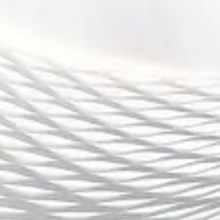
增强用户粘性。
Vsport体育官方网站
社区运营是华体育品牌服务的重要组成部分。通过线下
训练营、健身讲座以及运动达人分享会，华体育将平台
用户转化为活跃社群成员，形成长期互动和归属感。这
种社群化运营模式有助于推广全民健身理念，并提升品
牌影响力。
此外，华体育积极与企业、学校及地方体育局合作，打
造联合赛事和定制化活动。通过跨界资源整合，品牌服
务不仅延伸到赛事体验，还覆盖教育、文化和公益领
域，实现平台价值的多维度拓展。系统化的品牌服务为
平台提供了长期发展动力和社会影响力。