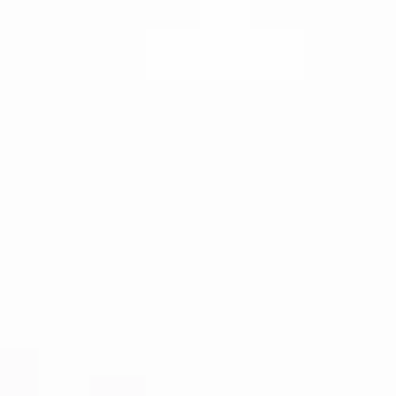
2-3-1，以平衡攻守结构。
影响比赛强度。核心前锋或中场组织者的缺席，可能
发挥也会带来较大不确定性。
过程中，换人时机与战术变化往往会改变比赛节奏。
，还需结合教练历史风格进行综合判断。