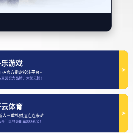
首页
公司新闻
SEARCH OBJECTS