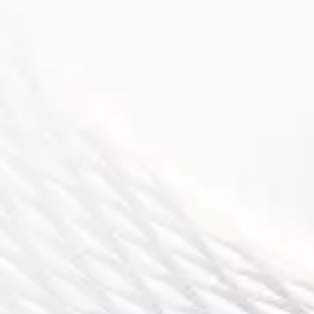
科学投注风险控制
在竞彩分析中，科学的资金管理与风险控制
有效降低因单场比赛不确定性带来的整体损
同时，应避免情绪化投注行为。即使在赛前
素影响，例如红牌、点球或天气变化等，这
建立分层投注策略是一种较为稳健的方法，
与低确定性比赛之间形成平衡结构，提高整
总结归纳
综合来看，世界杯预选赛即时竞彩分析的核