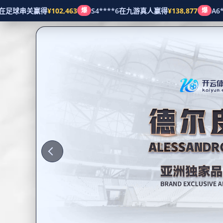
认识VSPORT
公司新