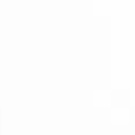
此外，赛程密集程度与球员体能状况也是赛
间隔比赛情况下，状态波动较大。通过观察
真实战斗力，从而提升判断的可靠性。
即时赔率动态解析
即时赔率变化是竞彩分析中最具动态性的参
整。当赔率在短时间内出现明显波动时，通
整。
需要注意的是，赔率并不等同于比赛结果预
注赔率变化的趋势，而非单一数值，从中判
同时，不同平台之间的赔率差异也值得关注
高。通过横向对比赔率结构，可以辅助验证
战术阵容综合研判
战术体系是决定比赛走势的核心因素之一。