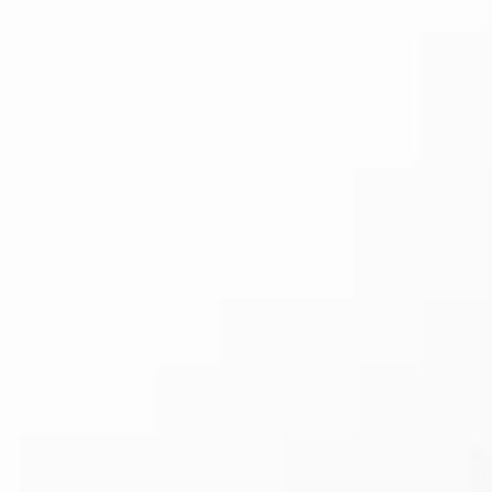
2026-07-19 19:57:36
尤文图斯主教练战术体系
解析从攻防转换到阵型调
整的深度探索之路
2026-07-18 20:47:34
中超新赛季赛程安排全面
解析各队对阵时间与赛事
安排亮点及赛季看点
2026-07-16 16:00:23
顶薪时代开启职业价值重
估多方博弈下的薪酬新格
局与未来发展趋势