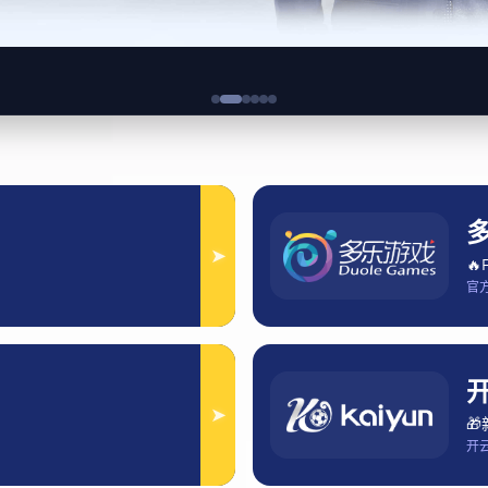
竞彩推荐与赛前分析精准
数据参考
分析精准投注技巧指南实时数据参考”这一核心主