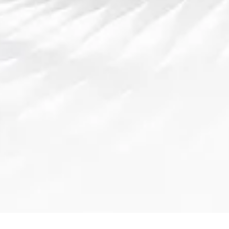
定、顺畅的使用环境。围绕用户体验进行整体规划，使
平台能够更好地适应不断变化的市场需求。
在服务优化过程中，M88明升体育注重从细节入手提升
用户满意度。从信息浏览流程到功能操作体验，从内容
推荐方式到平台响应速度，每一个环节都成为服务升级
的重要组成部分。通过持续改进，平台能够降低用户使
用成本，让用户更加轻松地享受赛事资讯服务。
同时，用户服务生态的完善也体现在个性化体验建设方
面。M88明升体育根据用户兴趣与使用习惯，不断优化
内容布局与服务模式，使不同用户都能够获得更加符合
自身需求的体验。个性化服务不仅提升了平台价值，也
进一步增强了用户对于平台的认可度。
随着体育产业数字化进程不断推进，用户对于平台服务
的期待也将持续提高。M88明升体育将继续围绕技术创
新、内容升级和服务完善展开探索，通过打造更加成熟
的服务生态，为用户提供更加全面、高效、具有互动价