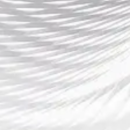
接。
沉浸式体验也是M88明升体育打造互动平台的重要方
向。通过优化页面设计、提升内容展示效果以及丰富信
息交互方式，平台让用户在浏览赛事资讯时获得更加流
畅的体验。更加直观的信息呈现方式，可以帮助用户快
速理解赛事内容，同时增强整体使用过程中的参与感。
此外，互动体验平台的建设也促进了体育社区氛围的发
展。M88明升体育通过不断完善交流机制，让拥有共同
兴趣的用户能够聚集在平台之中，形成积极健康的体育
交流环境。这样的生态建设不仅提升了用户黏性，也让
平台从单一资讯服务向综合互动服务方向不断发展。
4、完善用户服务生态
优质的平台体验离不开完善的用户服务体系。M88明升
体育始终将用户需求作为服务升级的重要方向，通过持
续优化平台功能、提升服务效率，为用户打造更加稳