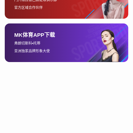
内容深度建设。在传统赛事信息基础上，平台更加关注
赛事背后的故事、球队表现变化以及运动趋势分析，通
过更加专业化的内容帮助用户形成更全面的赛事认知。
这种从基础资讯到深度内容的升级，不仅提升了平台的
信息服务能力，也增强了用户对于赛事内容的参与感和
理解度。
此外，赛事资讯体系的优化也推动了平台服务模式的创
新。M88明升体育通过整合多类型资讯资源，让用户能
够在一个平台内完成赛事浏览、信息查询以及内容互动
等多种需求。更加完整的信息生态，使平台逐渐成为用
户了解体育赛事的重要入口，为后续互动体验升级提供
了坚实基础。
2、强化智能数据服务
在现代体育服务领域，数据已经成为提升用户体验的重
要因素。M88明升体育积极引入智能化数据服务理念，
通过更加科学的数据整合方式，为用户提供更加精准、