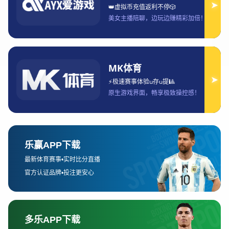
体系升级、智能数据服务建设、互动体验平台打造以及
用户服务生态完善四个方面展开分析，探讨M88明升体
育如何通过技术创新与服务优化推动体育资讯体验全面
提升，为广大用户带来更加精彩、高效、个性化的赛事
服务体验。
Vsport体育平台
1、升级赛事资讯体系
随着体育赛事关注度不断提升，用户对于赛事资讯的需
求已经从简单的信息获取转向更加全面、及时、深入的
内容体验。M88明升体育围绕用户需求变化，对赛事资
讯体系进行持续升级，通过完善的信息采集机制与内容
呈现方式，为用户提供更加丰富的赛事信息服务。无论
是热门赛事动态、球队相关资讯，还是赛前分析与赛后
总结，平台都力求覆盖用户关注的多个维度。