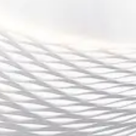
讯服务将更加注重智能化方向。M88明升体育持续探索
技术与体育内容结合的新方式，通过不断完善数据服务
体系，为用户创造更加精准、便捷、专业的信息体验，
让赛事资讯服务进入更加智能的发展阶段。
3、打造互动体验平台
体育赛事的魅力不仅来自比赛本身，也来自用户之间的
交流与互动。M88明升体育关注用户参与需求，通过打
造全新的互动体验平台，让用户不再只是赛事信息的接
收者，而能够更加主动地参与到体育内容交流之中。平
台通过丰富互动功能，为用户创造更加开放、多元的交
流环境。
在互动功能设计方面，M88明升体育不断优化用户参与
方式，通过多样化的互动形式增强平台活跃度。用户可
以围绕赛事内容展开交流，分享个人观点，参与相关讨
论，从不同角度感受体育文化带来的乐趣。这种互动模
式不仅提升了用户体验，也加强了用户与平台之间的连