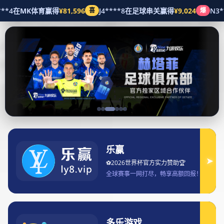
公司新闻
首页
公司新闻