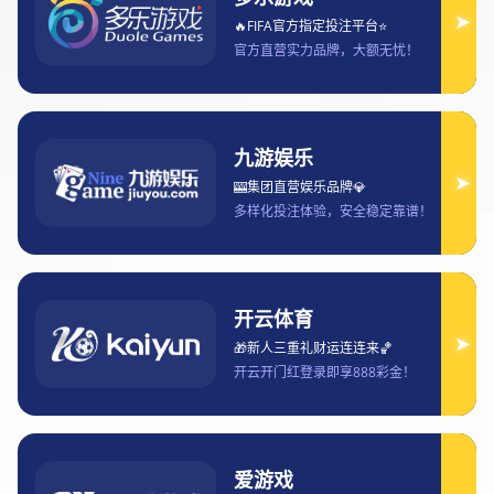
最佳德甲直播平台推荐轻松畅享精彩赛事直
播体验
2025-08-31 19:02:13
在当今的互联网时代，足球已经成为全球球迷关注的焦
点，而德甲作为欧洲五大联赛之一，也吸引了无数球迷
的目光。为了能够轻松畅享德甲的精彩赛事，选择一个
优质的直播平台至关重要。本文将围绕“最佳德甲直播
平台推荐，轻松畅享精彩赛事直播体验”这一主题，从
多个角度为广大球迷提供有价值的信息和建议。文章将
从平台的稳定性、清晰度、互动性及内容丰富度等方面
进行详细分析，帮助球迷们找到最适合自己观看德甲比
赛的平台，确保每一次观赛都能带来完美的体验。
1、平台稳定性与流畅性
在选择德甲直播平台时，平台的稳定性和流畅性是最基