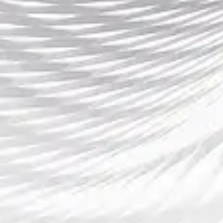
容丰富度和附加服务，则能够为球迷提供更全面的赛事
信息和深度分析，满足球迷对德甲的多元化需求。综上
所述，选择一个合适的德甲直播平台，将会大大提升球
迷的观赛体验，轻松畅享精彩赛事。
PREV POST
KPL赛事门票购买指南轻松获取你的比
赛入场券
NEXT POST
在咪咕观看LPL赛事的完整指南及操作
步骤详解