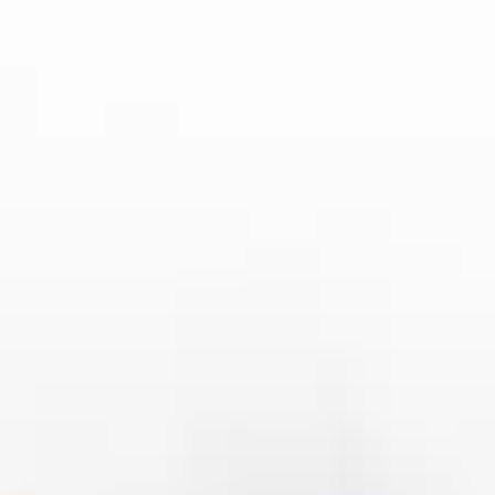
能为球队带来重要的进球。他的冲击力和速度使得对方
防线压力巨大。此外，球队的中场核心在传球和组织进
攻方面也有着不可忽视的作用，他的每一次精准传球都
可能改变比赛的局势。而另一方球队也不乏明星球员，
尤其是防守端的领袖，他们的防线不仅稳固，而且擅长
反击。关键球员的表现将直接决定两支球队能否在比赛
中找到突破口，控制比赛节奏。
总之，关键球员的发挥往往能在比赛中创造出不可预见
的局面。对于球迷而言，今晚这场比赛无疑会是一场球
星对决，每一位关键球员都可能成为最终的胜者。因
此，球迷们不仅期待团队的表现，更期待这些球员能在
关键时刻挺身而出，帮助球队争取胜利。
4、战术与战略布局
除了球员的个人能力，战术和战略的布局也是比赛胜负
的一个重要因素。不同的球队有着不同的战术风格，有
的注重控球传递，有的则强调快速反击。在今晚的比赛