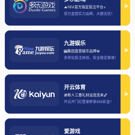
谁将成为今晚足球直播的胜者精彩对决尽在
眼前敬请期待
2025-08-04 08:26:54
本篇文章将围绕“谁将成为今晚足球直播的胜者精彩对
决尽在眼前敬请期待”这一主题展开，深入探讨即将上
演的精彩对决。足球作为全球最受欢迎的体育项目之
一，每一场赛事都充满了悬念和期待。今晚的对决不仅
吸引了无数球迷的关注，也让人们对于双方的表现充满
了好奇。本篇文章将从四个方面对这场比赛进行详细的
分析：一是比赛双方的历史战绩，二是球队的当前状
态，三是关键球员的表现，四是战术和战略的布局。每
一个方面都将为这场比赛的结果提供重要的参考信息，
帮助球迷更好地理解今晚这场比赛的激烈性与可能的走
向。通过全面分析，我们将尽可能揭示出今晚比赛的潜
在胜者，并为球迷带来更多的期待与惊喜。