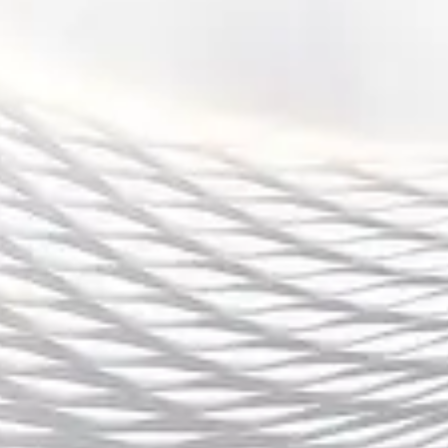
中，双方的战术布置将成为比赛进程中的关键所在。
一方球队可能采用高压逼抢的战术，通过快速的进攻和
有效的防守转换来压制对方。与此同时，他们可能会在
进攻时通过宽度来拉开对方防线，创造进攻空间。而另
一方则可能更加注重稳固防守，等待反击的机会。他们
的战略更多地依赖于中场的控制力以及前锋的速度，在
防守中寻找突破的机会。
战术的博弈在高水平的比赛中极为重要，往往能够决定
比赛的最终走向。如果一方能够通过巧妙的战术安排打
破对方的防线，他们就能取得主动；反之，若另一方能
够根据对方的战术布置进行有效反击，那么比赛的胜负
就更难预测。
总结：
通过对比赛双方历史战绩、当前状态、关键球员表现和
战术布局的分析，我们可以看出今晚的比赛将会是一场