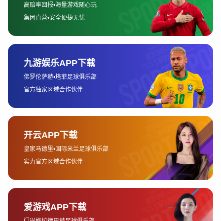
总体而言，历史战绩可以从一定程度上预测比赛的走
势，但并非决定性因素。每一场比赛都充满了变数，球
队的实力和临场发挥才是最为关键的。即便是有着不小
历史优势的一方，也不能完全忽视对方的反击力量。
2、球队的当前状态
除了历史战绩，球队的当前状态也是决定比赛胜负的关
键因素之一。当前状态不仅包括球队的整体表现，还包
括球员的身体健康状况、心理状态以及近期的训练和比
赛表现。近期表现好的球队通常能在比赛中发挥出更强
的战斗力，而状态不佳的球队可能会陷入低迷，难以打
出水平。
对于今晚的比赛来说，两支球队的状态都有不同的特
点。一方球队近期连胜，展现出了强大的进攻火力和坚
固的防守体系，队员们充满信心。另一方虽然在此前的
比赛中表现不如人意，但他们的教练团队已经做出了针
对性调整，并且主力球员伤愈归队，状态逐渐回升。因