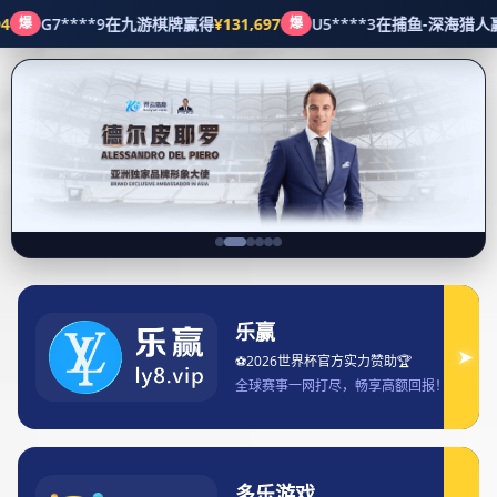
五大联赛
首页
五大联赛