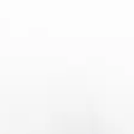
为了推广健康生活理念，云博体育还开展了多种科普讲
座和健康咨询服务。通过邀请专业营养师、运动康复专
家以及心理健康顾问，为会员提供全方位的健康指导，
帮助人们养成科学的运动习惯和健康的生活方式。这种
运动与健康管理的结合，进一步提升了全民健身的整体
水平。