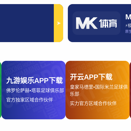
["organization","三昇体育","sports
理念为引擎，以数字化、娱乐化、社交化为核心路径，持续重构
事从“观看型”走向“参与型”，也推动全民运动从单
赋能赛事内容、构建沉浸式互动场景、激活大众参与
在引领一种全新的运动娱乐潮流，推动体育产业与数
赛事互动升级、全民运动普及以及数字竞技生态构建
赛事互动体验，并在这一进程中开启全民运动娱乐化
力。三昇体育以大数据、云计算和智能算法为基础，
、内容呈现与用户互动更加高效和精准。
精准捕捉观众兴趣点，并据此优化赛事节奏和互动环
好的观赛与参与体验。
，使赛事互动突破了时间和空间限制，用户无论身处
参与、即时反馈”的全新体验。