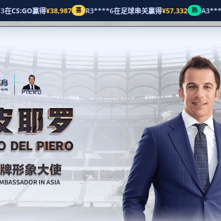
体育
五大联赛
公司新闻
服务类型
沟通VSPORT
赛