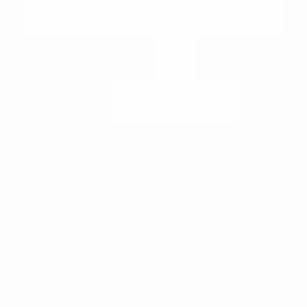
限于比赛本身，而是延伸为涵盖娱乐、社交和竞技的
求。
事的认知，使体育不再是少数人的专业舞台，而成为
降低门槛并提升吸引力。三昇体育通过娱乐化和游戏