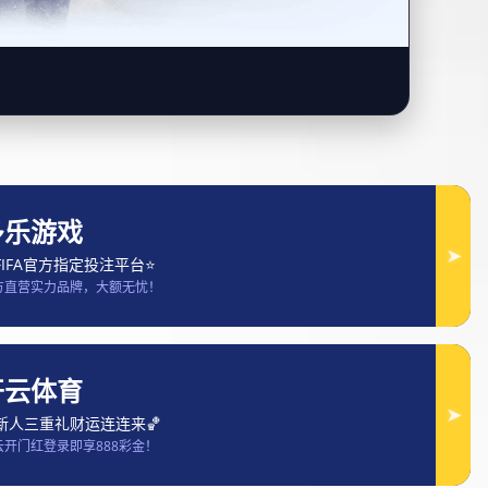
首页
五大联赛
SEARCH OBJECTS