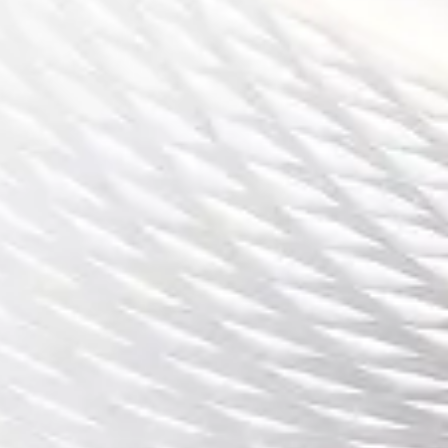
在内容生态层面，三昇体育鼓励多元化创作
间的良性循环。
这一数字竞技生态的形成，不仅拓展了体育
础。
总结：
总体来看，三昇体育通过技术创新、互动升
体验，使体育从单一竞技形态升级为融合娱
在引领全民运动娱乐潮流的同时，其探索也
产业的长期繁荣注入了持续动力。