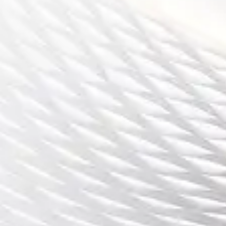
辑中，这类球队的价值往往体现在“低估修复
未来走势预测
从未来走势来看，NBA总冠军赔率将继续围
entity["sports_team","Boston Celtics"
将是市场最稳定的低赔率代表，而其他球队
随着赛季深入，交易市场与伤病恢复情况将
球员复出，都可能导致赔率结构重新洗牌，
同时，战术趋势的演变也将在未来赔率变化
用频率增加等趋势，都可能影响不同球队的
从长期来看，赔率体系将越来越趋近于“动态
员健康、赛程强度与战术适配性，使得冠军
总结：