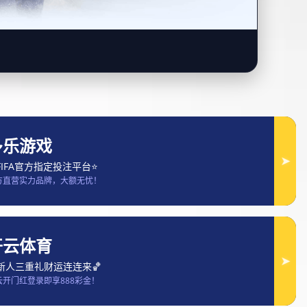
首页
五大联赛
SEARCH OBJECTS