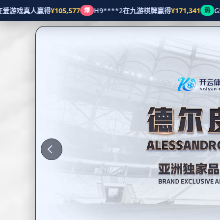
认识VSPORT
五大联