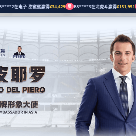
体育
五大联赛
公司新闻
服务类型
沟通VSPORT
赛