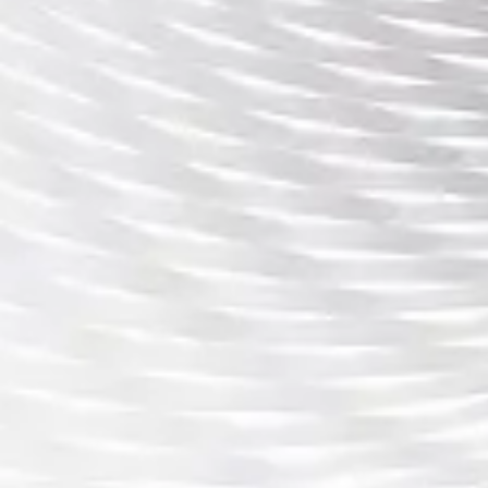
综合来看，NBA总冠军赔率不仅是市场对球
解读。从强队稳固优势到黑马潜在突围，再
之中。
未来的冠军争夺仍将围绕少数顶级球队展开
动性与观察价值。在这种多变量交织的环境下
力的核心所在。
PREV POST
世界杯亚盘赔率深度解析
与赛前走势全景预测数据
模型盘口趋势分析