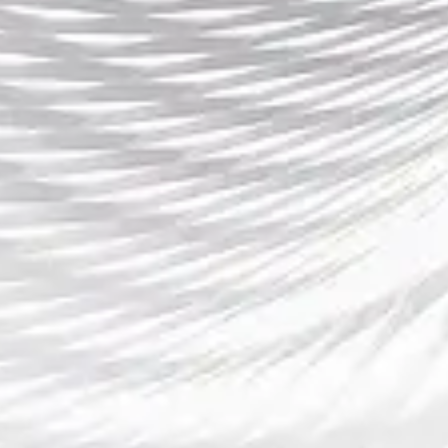
队实力的直观反映，更是对整个联盟竞争生态的动态
到赔率结构的持续重塑，联盟格局始终处于不断变化
，但不确定性因素将持续放大，使得赔率预测更具波
，真正的冠军归属仍充满悬念，也正是NBA竞技魅
NEXT POST
以HO体育为核心的数字体
育创新发展与产业升级趋
势分析研究报告