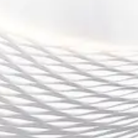
”过程中，一旦兑现潜力，其赔率收益空间极大。
绕几支核心强队展开收敛竞争，其中
]与entity["sports_team","Denver Nuggets"]仍
则更多扮演扰动变量的角色。
成为影响赔率的关键节点。任何一笔关键交易或核心
使得原有格局出现阶段性松动。
中扮演重要角色。例如三分效率提升、空间型内线使
适配性，从而改变市场对其夺冠概率的判断。
数据模型驱动”，不仅反映胜负结果，更综合考虑球
预测更加精细化与实时化。