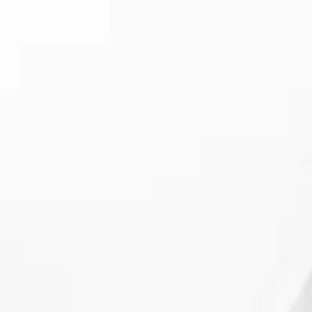
2026-07-14 09:37:29
金沙国际引领城市发展新
篇章打造品质生活与繁荣
未来共创美好愿景
2026-07-14 07:32:55
足球投注策略分析与赛事
预测技巧助力提升投资判
断能力深度探索
2026-07-14 05:27:50
萨拉赫领衔红军锋线传奇
续写利物浦荣耀征程再启
新篇章未来可期
2026-07-14 03:22:48