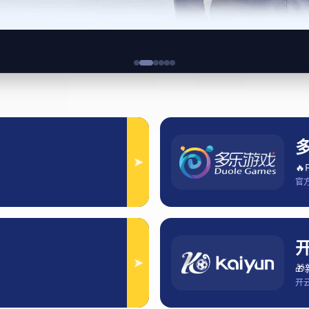
新解析：谁将领跑夺冠格
观察
领跑夺冠格局与未来走势深度观察”展开系统性分析，