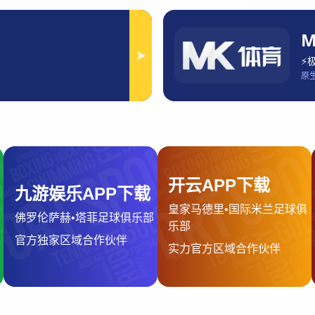
构、赛季表现与市场预期，对当前NBA总冠军竞争
阶段，各大豪强的赔率持续波动，既反映出球队真实
易与战术演化的综合判断。以
BA"]整体生态为背景，本文重点聚焦多支争冠球队的竞争态势，
cs"]、entity["sports_team","Denver
m","Milwaukee Bucks"]等传统强队，以及潜在黑马的崛
解析、黑马变量影响以及未来趋势推演四个方面展
版图。
化往往不是单一比赛结果推动，而是多重因素叠加的
力进行定价，而随着赛季深入，球队真实化学反应逐
显的动态调整特征。
榜上长期居前，而那些依赖新援磨合或年轻球员成长
["sports_team","Boston Celtics"]与
r Nuggets"]等顶级球队身上体现尤为明显，他们的赔率不仅