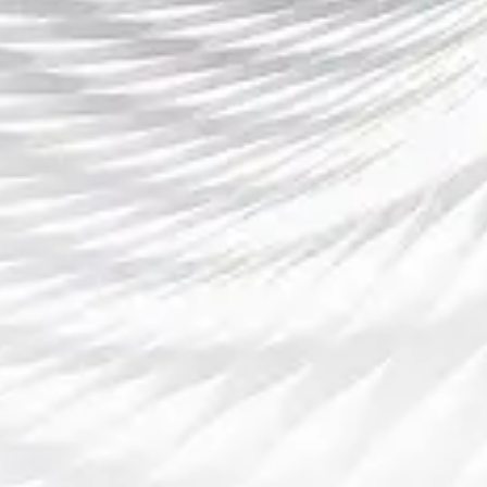
导航
邮箱订阅.
认识VSPORT体育
五大联赛