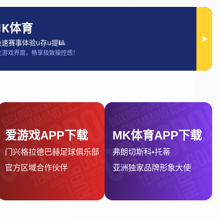
热门新闻
鼎天国际引领行业发展新
机遇打造高品质服务新标
杆迈向未来新篇章
2026-07-24 18:52:02
足球阻挡犯规界定标准及
判罚原则分析与实战应用
研究探讨及发展趋势
2026-07-23 18:52:10
足球手抛球巧妙发动反击
战术解析揭秘快速转换进