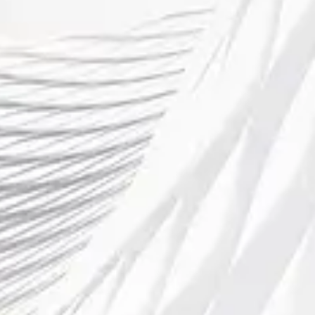
导航
认识VSPORT体育
五大联赛
公司新闻
服务类型