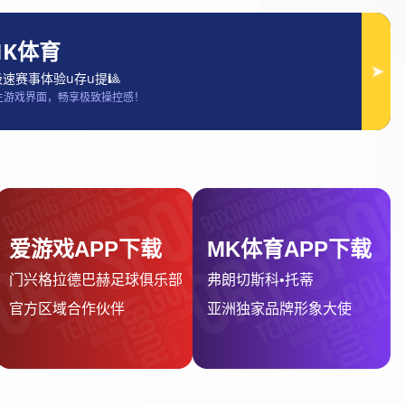
热门新闻
鼎天国际引领行业发展新
机遇打造高品质服务新标
杆迈向未来新篇章
2026-07-24 18:52:02
足球阻挡犯规界定标准及
判罚原则分析与实战应用
研究探讨及发展趋势
2026-07-23 18:52:10
足球手抛球巧妙发动反击
战术解析揭秘快速转换进