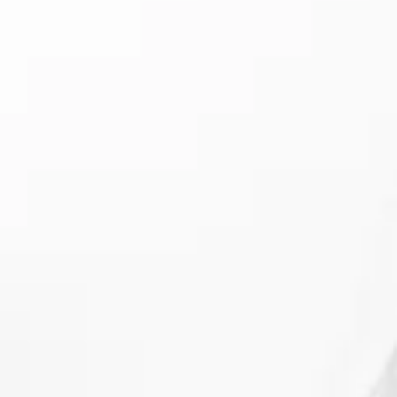
2026-07-14 09:37:29
金沙国际引领城市发展新
篇章打造品质生活与繁荣
未来共创美好愿景
2026-07-14 07:32:55
足球投注策略分析与赛事
预测技巧助力提升投资判
断能力深度探索
2026-07-14 05:27:50
萨拉赫领衔红军锋线传奇
续写利物浦荣耀征程再启
新篇章未来可期
2026-07-14 03:22:48