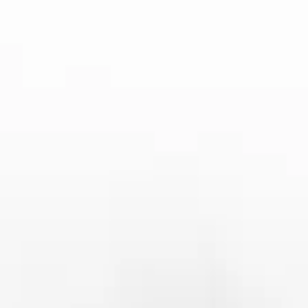
兰大联队积分排名的重要外部因素。近年来，多支球
强度显著提升，积分榜呈现高度压缩状态。
，也往往呈现出极高的不确定性。任何一场关键比赛
，使得积分争夺更加激烈。
力。这些球队往往具备更强的冲击力与战术灵活性，
能掉以轻心。
稳定性成为决定排名的关键因素。谁能在长期赛季中
上游位置。
变量。亚特兰大联队在面对连续客场或密集赛程时，
成直接挑战。
整性造成影响。核心球员的缺席可能导致战术执行效