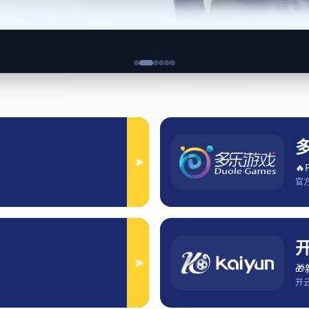
分榜走势为核心解析新赛
析看点
nta United FC","美国职业足球大联盟球队"]的积分榜走势