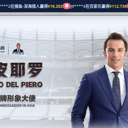
体育
五大联赛
公司新闻
服务类型
沟通VSPORT
赛