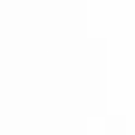
长。
Vsport体育
此外，MLS赛制本身的积分竞争密度较高，
能带来排名的连锁反应。因此，亚特兰大联
二、攻防结构演变
从战术层面来看，亚特兰大联队近年来的攻防
渡。这种变化使球队在保持进攻威胁的同时
在进攻端，球队依旧强调边路推进与快速传
升。这种变化有助于减少对单一进攻模式的
防守端的结构调整则更为关键。球队在中场
率。这种调整在面对强队时尤为重要，因为