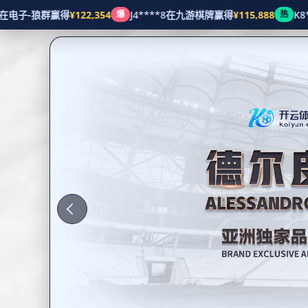
认识VSPORT
五大联