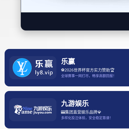
以亚特兰大联队积
季竞争格局前瞻分
2026-07-04 10:57:53
本文以entity["sports_team","Atla