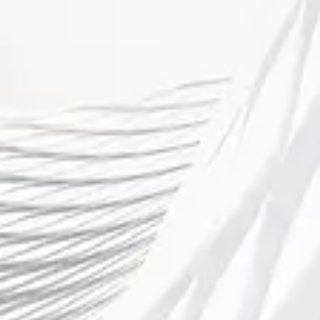
导航
认识VSPORT体育
五大联赛
公司新闻
服务类型