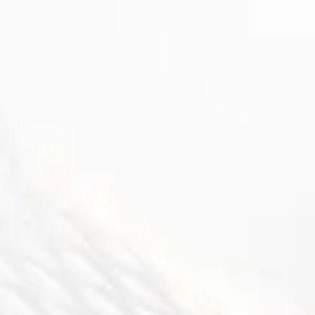
进攻效率。
在防守层面，部分球队会选择阶段性收缩防
会放弃部分控球权，但能够有效降低被打身
与此同时，攻防转换速度成为决定胜负的重
攻，就极有可能利用对手阵型未稳的瞬间形成
胜负关键。
4 比赛走势与心理
下半场比赛走势不仅由战术决定，也深受心
理压力显著增加，尤其是在比分接近或落后
表现。
Vsport体育
领先球队在下半场常常面临“守势心理”，容
变化如果处理不当，很可能在最后阶段被对