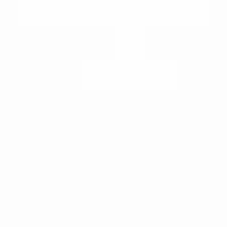
为关键。许多欧协联比赛中，替补登场的年轻球员或
制造关键进球或助攻，从而成为改变比赛走势的隐藏
半场偏谨慎的试探往往在下半场转化为更直接的攻防
于快速推进与纵向传递，以减少无效控球时间，提高