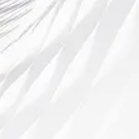
沟通VSPORT体育平台