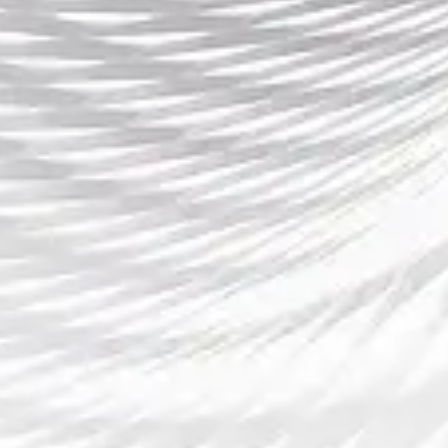
NEXT POST
欧联杯最新让球盘口深度
解析球队走势与胜负前瞻
全景观察赛季风向
导航
邮箱订阅.