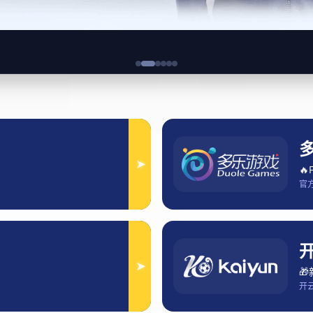
深度分析战术变化与胜负
析
多样性与竞争强度的舞台，其比赛在下半场往往呈现