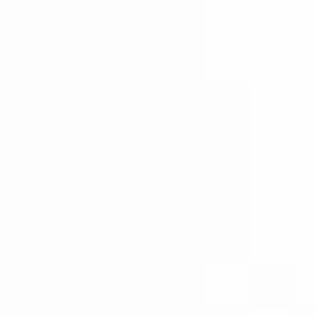
同时，也有球队选择“收缩+反击”的策略，
行快速转换。这种战术在欧协联中尤为常见
往是稳定局势甚至逆转比赛的重要手段。
2 换人影响比赛
换人调整是欧协联下半场最具决定性的变量之
显现，教练通过换人不仅是补充体力，更是
可以瞬间提升边路突破能力，从而改变进攻
一些球队会在下半场早段进行“双换甚至三换
策略在比分胶着时尤为有效，因为新鲜血液
体系。