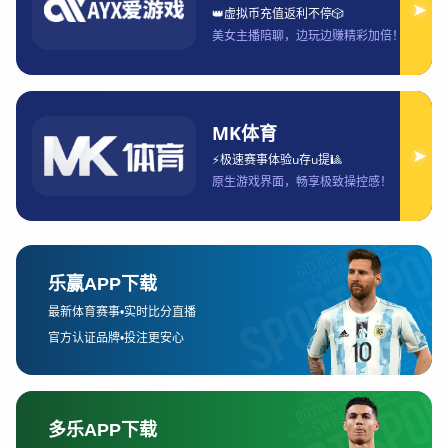
1、生态结构演化
体育娱乐生态正在经历从单一赛事传播向多元内容融合
的深度转型。以entity["company","伟德体育","体育
娱乐公司"]为代表的平台型企业，在这一过程中不断
拓展内容边界，将赛事直播、数据分析、互动社区与衍
生娱乐产品进行整合，形成复合型生态结构。
传统体育产业链以赛事组织与媒体传播为核心，而如今
的生态体系更强调用户参与与内容共创。平台通过构建
多入口触达方式，使用户不仅是观众，更成为内容传播
与互动的重要节点，从而提升整体生态活力。
在生态扩展过程中，跨界融合趋势愈发明显。体育与游
戏、娱乐、社交及数字内容平台之间的边界逐渐模糊，
形成“体育+娱乐+科技”的复合生态体系，为行业带来更
广阔的发展空间。