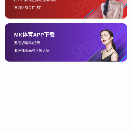
智慧赛事体系
智慧赛事体系是云体育生态的重要组成部分，通过数字
化手段实现赛事全流程管理，包括报名、分组、裁判、
计时与成绩发布等环节的自动化与智能化。这种模式大
幅提升了赛事组织效率，减少人为误差。
在赛事执行过程中，智能设备与实时数据分析系统发挥