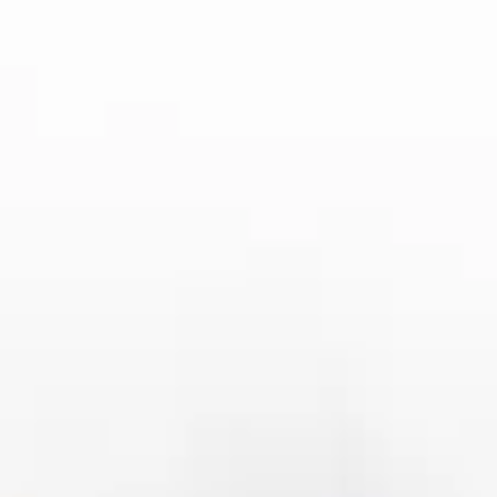
重要作用，例如通过视频识别技术辅助裁判判罚，通过
传感器设备实现比赛数据的精准采集，从而增强赛事的
公平性与专业性。
此外，智慧赛事还通过多平台直播与互动功能提升观赛
体验，观众可以实时查看数据分析、选手状态以及战术
解读，使赛事不再局限于观赏，而成为深度参与的数字
化体育体验。
数据融合生态
数据融合是构建云体育生态的关键驱动力，通过打通健
身数据、赛事数据与健康医疗数据，实现多维信息的协
同分析。这种融合机制使平台能够提供更加全面的健康
管理服务与运动建议。
在数据应用层面，平台通过人工智能算法对海量数据进
行挖掘，识别运动规律与健康风险，从而为用户提供个
性化健康干预方案，同时也为城市体育管理提供决策支