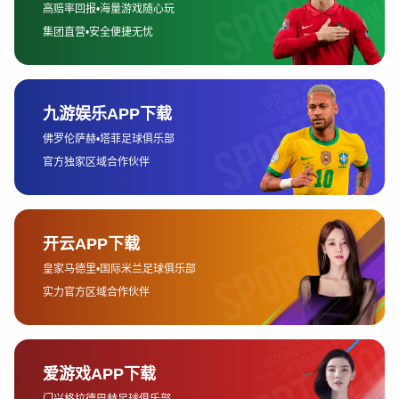
全民健身创新
在全民健身领域，云体育平台通过数字化手段重塑了传
统运动方式，使健身行为更加智能化与个性化。用户可
以通过平台获取定制化运动计划，根据自身身体状况与
目标进行科学训练，从而提升健身效率与安全性。
平台引入虚拟教练与AI指导系统，能够实时纠正用户动
作姿态，并提供动态反馈，使居家健身也能达到专业训
练效果。这种沉浸式健身体验极大降低了参与门槛，促
进了全民健身的广泛普及。
同时，通过社交化健身模块，用户可以参与线上运动挑
战、组队打卡以及社区互动，增强运动的趣味性与持续
性。这种“运动+社交”的模式有效提升了用户粘性，使健
身行为逐渐成为一种生活方式。