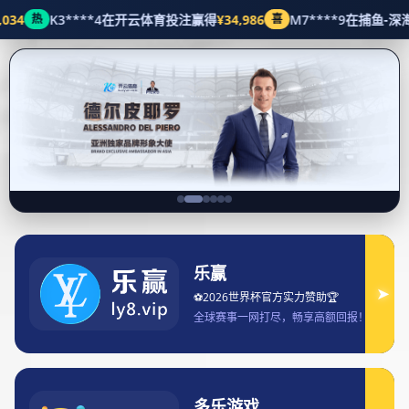
公司新闻
首页
公司新闻