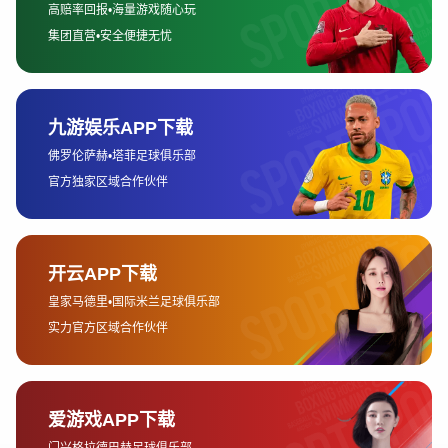
二、技术驱动演进
技术创新是推动合法博彩网站演进的重要动力。云计算
与高性能服务器的应用，使平台能够支持更大规模的并
发访问，同时提升系统稳定性与响应速度。这为用户提
供了更加流畅的互动体验，也增强了平台运营能力。
人工智能技术的引入，使得风险识别与行为分析能力显
著提升。通过对用户行为模式的实时监测，系统能够识
别异常交易或潜在风险行为，从而提前进行干预。这种
智能化风控机制正在成为行业标准配置。
与此同时，区块链技术在透明度建设方面展现出潜力。
部分平台尝试利用分布式账本记录交易信息，以提高数
据不可篡改性与可追溯性。这种技术路径虽然仍在探索
阶段，但已为行业可信度提升提供新的方向。
三、用户安全防护