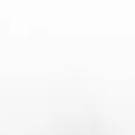
户被盗风险。同时，系统会对异常登录行为进行实时提
醒，增强用户自主防护能力。
此外，负责任娱乐机制也逐渐成为行业标配。部分平台
通过设置消费限额、时间提醒以及自我排除功能，引导
用户理性参与。这种机制不仅体现企业社会责任，也有
助于减少过度使用带来的潜在风险。
四、行业趋势未来
从整体趋势来看，合法博彩网站正在向综合化线上娱乐
生态方向发展。平台不再局限于单一博彩功能，而是逐
步融合体育赛事、互动娱乐及社交元素，以提升用户黏
性与整体体验。
移动端优先战略也在加速行业转型。随着智能终端普
及，用户访问行为逐渐向移动设备集中，促使平台优化
移动应用性能与交互设计。这种转变推动行业进入随时
随地的娱乐模式。