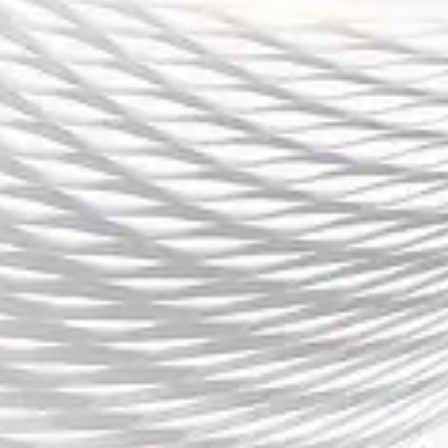
发方式，也重塑了用户参与体育的整体体验，使体育
断拓展，体育产业将进一步融合虚拟与现实空间，形
过程中，平台型企业的战略布局与技术能力，将成为
NEXT POST
以浩瀚体育为核心全体育
生态融合赛事培训数字化
服务未来发展蓝图