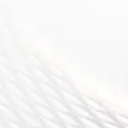
者，也逐渐成为数字生态中的参与者与贡献
四、未来融合趋势
未来体育产业将更加深度融合人工智能与虚
技术有望重构赛事呈现方式，使用户获得更
在全球化与数字化双重推动下，体育平台之
entity["company","德赢体育",
生态建设。
此外，跨界融合将成为重要趋势，体育与娱
加开放与多元的数字体育生态体系。
Vsport体育平台
总结：
总体来看，以德赢体育为代表的数字体育平