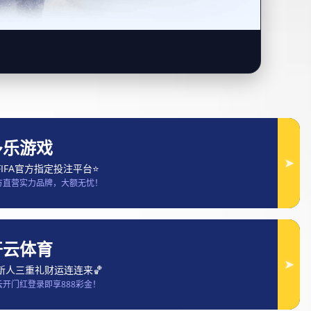
首页
公司新闻
SEARCH OBJECTS