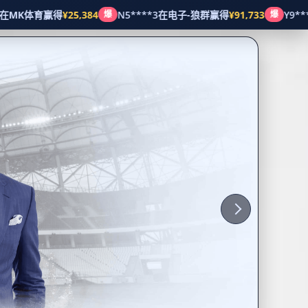
PHONE NUMBER
体育平台
13594780042