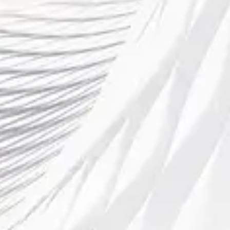
导航
认识VSPORT体育
五大联赛
公司新闻
服务类型