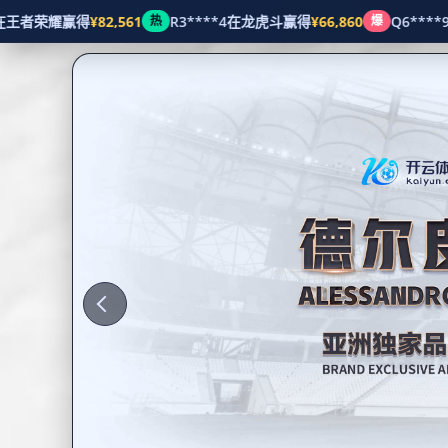
认识VSPORT
公司新