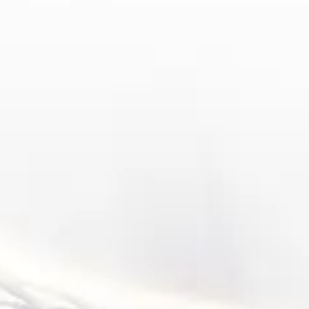
者，推动商业模式进一步去中心化。
拟现实技术，打造沉浸式观赛与互动体验。数字孪生
真实的参与感。
间的竞争将从资源竞争转向技术与生态竞争。
"中国体育娱乐平台品牌"]等平台需要不断强化技术壁垒与内容
乐、社交、电商等领域的边界将进一步模糊，形成更
台正在推动行业从传统模式向智能化与生态化方向全