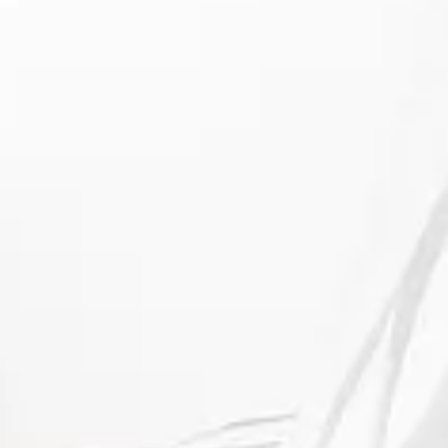
2026-07-14 09:37:29
金沙国际引领城市发展新
篇章打造品质生活与繁荣
未来共创美好愿景
2026-07-14 07:32:55
足球投注策略分析与赛事
预测技巧助力提升投资判
断能力深度探索
2026-07-14 05:27:50
萨拉赫领衔红军锋线传奇
续写利物浦荣耀征程再启
新篇章未来可期
2026-07-14 03:22:48