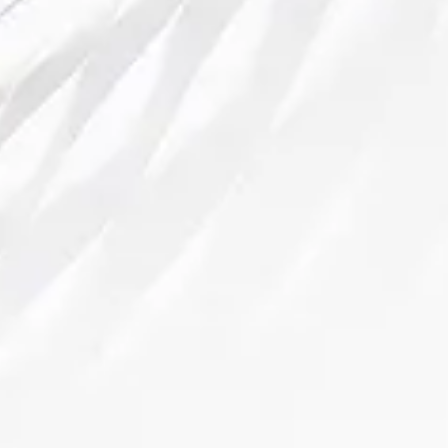
沟通VSPORT体育平台
SUBMIT NOW