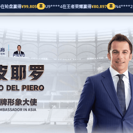
体育
五大联赛
公司新闻
服务类型
沟通VSPORT
闻