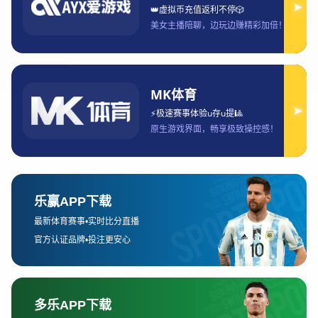
一、生态融合架构
浩瀚体育以构建全体育生态融合体系为核心战略起点，
致力于打通赛事组织、培训服务、内容传播与商业运营
之间的壁垒，形成一体化发展格局。在这一架构中，赛
事不再是孤立的活动单元，而是与培训体系、数字平台
及用户生态深度绑定的核心节点，从而提升整体资源配
置效率。
在生态融合的推进过程中，浩瀚体育通过整合线上与线
下资源，实现体育场馆、教练资源、赛事IP与用户数据
的统一管理，使各模块之间形成协同联动机制。这种结
构不仅优化了运营成本，也增强了用户体验的连续性与
沉浸感。
此外，生态架构还强调开放性与扩展性，通过引入合作
伙伴机制，构建多方共赢的体育产业生态圈。无论是地
方体育机构、校园体系还是商业赛事品牌，都能够在这
一生态中找到自身定位，实现资源共享与价值共创。