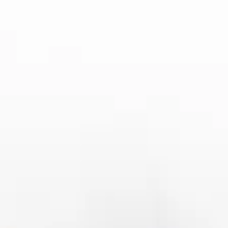
据分析平台，赛事运营的公平性与专业性得到显著提
升，同时也增强了观赏性与互动性。
此外，浩瀚体育积极推动赛事IP化发展，将优质赛事打
造为具有持续影响力的体育品牌，通过内容传播与商业
开发，实现赛事价值的多维延伸。这种IP化策略有效提
升了赛事的长期生命力。
未来赛事体系将更加注重用户参与感，通过线上线下融
合的互动模式，使观众不仅是观看者，更是参与者，从
而构建更具活力的体育赛事生态。