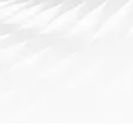
的实践样本，具有深远的行业意义与战略价值。
PREV POST
以德赢体育为中心的行业发展现状与未
来趋势深度解析与数字体育融合探析
NEXT POST
以钻石娱乐为核心打造全新数字娱乐生
态创新发展蓝图战略规划报告