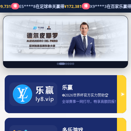
公司新闻
首页
公司新闻