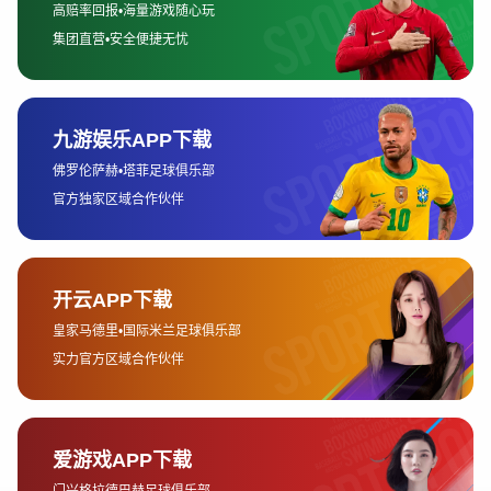
未来，该生态架构将进一步向智能化方向演进，通过数
据驱动的决策模型，实现对赛事流量、培训效果与用户
行为的精准分析，从而不断优化整体生态运行效率。
二、数字服务引擎
数字化服务引擎是浩瀚体育未来发展的核心驱动力之
一，其核心目标是通过技术手段重构体育服务模式，实
现从传统线下运营向数字化、智能化平台转型。该引擎
以大数据与云计算为基础，构建统一的数据处理与服务
分发系统。
在具体应用层面，数字服务引擎能够对赛事报名、成绩
统计、用户行为分析等进行全流程数字化管理，使赛事
运营更加高效透明。同时，通过移动端与智能终端的结
合，用户可以随时获取个性化体育服务内容。
人工智能技术的引入，使得数字服务引擎具备了更强的