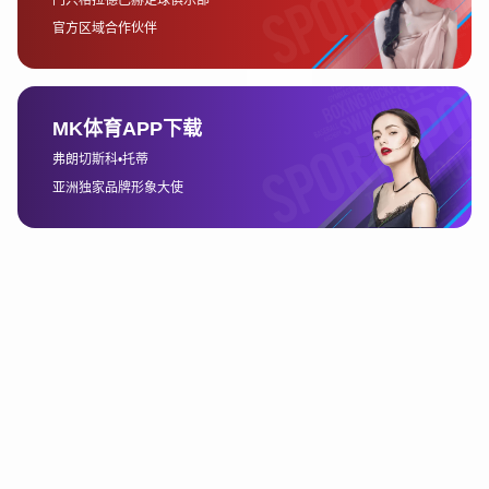
防线方面，球队在中卫组合上更强调出球能力与回追速
度的平衡，但在面对高空球冲击和强力中锋时仍存在波
动。此外，边后卫的攻守平衡问题依旧是决定赛季稳定
性的关键变量之一。
3、联赛竞争格局
2026赛季的意甲竞争环境异常激烈，国际米兰在体系
成熟度与阵容厚度上依旧处于领先位置，尤文图斯则通
过年轻化改革重新恢复竞争力，而AC米兰则在攻防平衡
方面逐渐稳定，使争冠集团呈现三强并立态势。
在这种背景下，那不勒斯的争冠难度明显提升。与其他
强队相比，其优势在于进攻爆发力与比赛节奏控制能