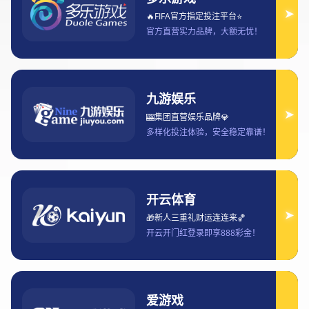
那不勒斯2026赛季意甲赛事深度分析与战术
走势及争冠前景全面解读报告
2026-07-07 05:07:47
摘要：本文围绕那不勒斯2026赛季意甲征程展开系统
性深度解析，从战术体系演变、阵容结构与转会逻辑、
意甲整体竞争格局以及赛程压力与伤病管理四个维度，
对球队的争冠前景进行全景式拆解。文章指出，在经历
多个赛季的重建与调整后，那不勒斯正逐步形成兼具控
球稳定性与快速转换能力的双轨体系，但其争冠之路仍
取决于阵容深度、关键球员健康状况以及面对强敌时的
稳定性表现。与此同时，国际米兰、尤文图斯与AC米兰
等传统强队的持续补强，使得2026赛季意甲呈现高度
内卷化格局。本文通过战术细节与现实因素的结合，尝
试还原那不勒斯在争冠道路上的真实位置与潜在上限，
并对其赛季走势作出理性判断与前瞻预测。