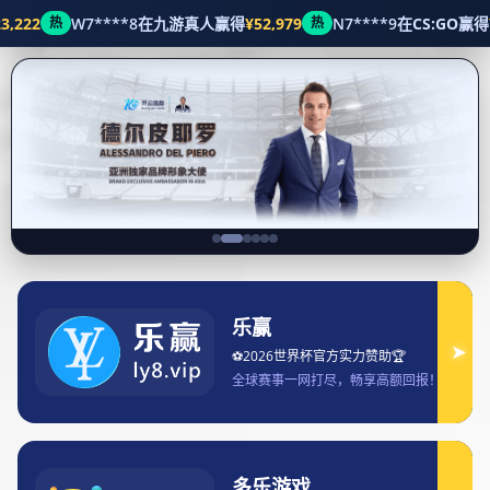
公司新闻
首页
公司新闻