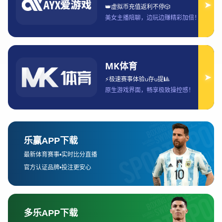
力的洲际赛事之一，每届比赛
都汇聚了来自非洲大陆的顶尖
国家队，不仅拥有激烈精彩的
比赛过程，也不断涌现出众多
令人难忘的经典瞬间。随着赛
事不断临近，广大球迷对于非
洲杯高清完整赛程、最新对阵
时间、直播观赛渠道以及各支
夺冠热门球队的关注度持续升
高。本文将围绕非洲杯高清完
整赛程最新对阵时间直播观赛
指南与夺冠热门全面解析这一
主题展开详细介绍，从赛事赛
程安排、重点对阵分析、高清