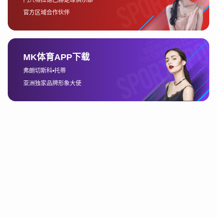
赛程安排全面解析
非洲杯赛程通常包括小组赛、淘汰赛、四分之一决赛、
半决赛以及最终决赛多个阶段，每一个阶段都关系着各
支球队能否继续前进。官方公布完整赛程之后，球迷可
以提前规划观赛时间，不错过任何一场精彩比赛。
随着最新赛程不断更新，各小组对阵时间也会更加清
晰。从揭幕战开始，各支传统强队与新晋劲旅将陆续亮
相，不同时间段安排充分考虑了全球观众的观看需求，
让更多球迷能够同步关注比赛进程。
进入淘汰赛之后，每一场比赛都具有极高的重要性，一
旦失利便意味着告别赛事，因此比赛节奏和竞技水平都
会进一步提升。合理了解赛程变化，也有助于球迷及时
关注球队晋级路线和潜在焦点大战。
对于关注赛事发展的球迷来说，赛程不仅决定了比赛时
间，也影响球队备战节奏和体能恢复情况。连续作战的