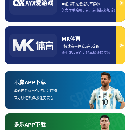
赛、里昂、摩纳哥等，向来是球迷关注的焦点。每当这
些球队相遇时，不仅是技术和战术的较量，更是心理和
耐力的对决。这场比赛，巴黎圣日耳曼与马赛的“法式
德比”便是一例。这不仅是一场普通的比赛，它承载着
两座城市的荣耀与尊严。无论是在球场上的对抗还是场
外的激烈言辞，双方球员都全力以赴，希望为自己的球
队争取到最有价值的胜利。
比赛开始后，双方便展现了不同的战术风格。巴黎圣日
耳曼凭借强大的进攻火力，迅速占据了场面上的主动。
然而，马赛并没有轻易屈服，他们通过高压逼抢与快速
反击，时刻威胁着巴黎的防线。两队的激烈碰撞，使得
比赛的节奏异常紧张，场上的每一个瞬间都充满了悬
念。尤其是在中场的争夺中，球员们不断展开身体对
抗，力图控制比赛的节奏。
比赛中最让人激动的莫过于巴黎圣日耳曼的明星球员梅
西与内马尔的配合。梅西的一脚精准传球与内马尔的巧
妙跑动，为球队创造了数次进攻机会。而马赛方面，他