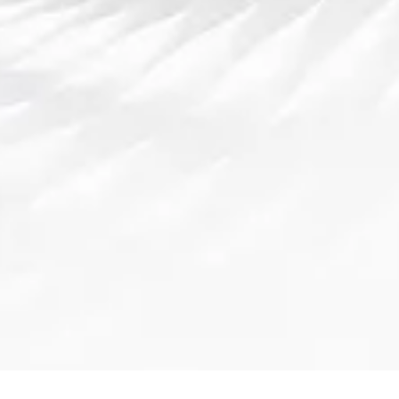
合。无论是个人的精彩
PREV POST
德甲联赛球迷二手门票转让与购票经验
分享平台探讨
NEXT POST
王者荣耀赛事现场观赛门票低价转让支
持实名入场安全可靠交易