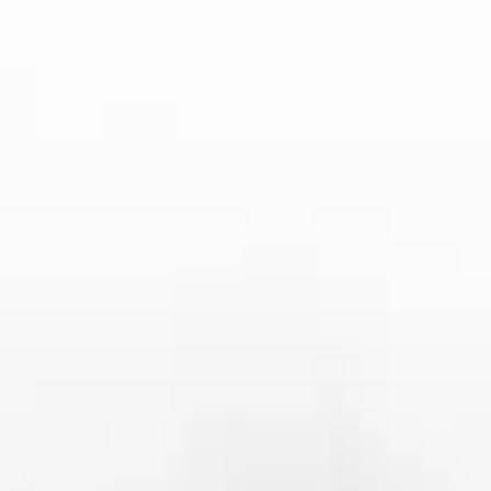
施，确保每一笔门票转让都能在安全可靠的环境中进
行。
首先，转让平台一般要求买卖双方在交易前进行实名验
证，并且提供有效的联系方式。通过这些身份信息的核
对，平台可以在交易发生争议时提供有力的证据支持，
确保交易的合法性与安全性。其次，平台通常会设立资
金托管服务，在交易双方完成门票转让前，资金会先进
入平台的托管账户，待交易双方确认无误后再进行资金
结算，这有效防止了卖家在交易完成前不履行承诺。
除了资金托管服务外，平台还会对卖家和买家的信用进
行管理和评分，建立一个良好的信用评价体系。卖家如
果有违规行为或者不履行约定，平台会进行处罚，甚至
会封禁其账号。这一措施能够提高平台的透明度，减少
恶意行为的发生，增强消费者的信任感。
Vsport体育